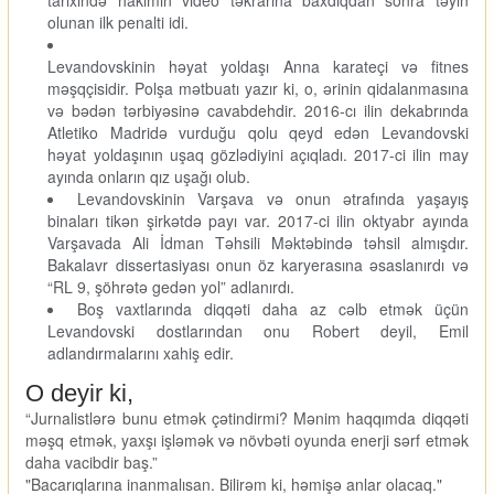
tarixində hakimin video təkrarına baxdıqdan sonra təyin
olunan ilk penalti idi.
Levandovskinin həyat yoldaşı Anna karateçi və fitnes
məşqçisidir. Polşa mətbuatı yazır ki, o, ərinin qidalanmasına
və bədən tərbiyəsinə cavabdehdir. 2016-cı ilin dekabrında
Atletiko Madridə vurduğu qolu qeyd edən Levandovski
həyat yoldaşının uşaq gözlədiyini açıqladı. 2017-ci ilin may
ayında onların qız uşağı olub.
Levandovskinin Varşava və onun ətrafında yaşayış
binaları tikən şirkətdə payı var. 2017-ci ilin oktyabr ayında
Varşavada Ali İdman Təhsili Məktəbində təhsil almışdır.
Bakalavr dissertasiyası onun öz karyerasına əsaslanırdı və
“RL 9, şöhrətə gedən yol” adlanırdı.
Boş vaxtlarında diqqəti daha az cəlb etmək üçün
Levandovski dostlarından onu Robert deyil, Emil
adlandırmalarını xahiş edir.
O deyir ki,
“Jurnalistlərə bunu etmək çətindirmi? Mənim haqqımda diqqəti
məşq etmək, yaxşı işləmək və növbəti oyunda enerji sərf etmək
daha vacibdir baş.”
"Bacarıqlarına inanmalısan. Bilirəm ki, həmişə anlar olacaq."