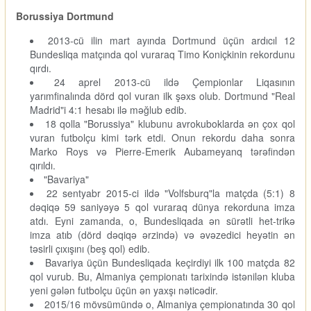
Borussiya Dortmund
2013-cü ilin mart ayında Dortmund üçün ardıcıl 12
Bundesliqa matçında qol vuraraq Timo Koniçkinin rekordunu
qırdı.
24 aprel 2013-cü ildə Çempionlar Liqasının
yarımfinalında dörd qol vuran ilk şəxs olub. Dortmund "Real
Madrid"i 4:1 hesabı ilə məğlub edib.
18 qolla "Borussiya" klubunu avrokuboklarda ən çox qol
vuran futbolçu kimi tərk etdi. Onun rekordu daha sonra
Marko Roys və Pierre-Emerik Aubameyanq tərəfindən
qırıldı.
"Bavariya"
22 sentyabr 2015-ci ildə "Volfsburq"la matçda (5:1) 8
dəqiqə 59 saniyəyə 5 qol vuraraq dünya rekorduna imza
atdı. Eyni zamanda, o, Bundesliqada ən sürətli het-trikə
imza atıb (dörd dəqiqə ərzində) və əvəzedici heyətin ən
təsirli çıxışını (beş qol) edib.
Bavariya üçün Bundesliqada keçirdiyi ilk 100 matçda 82
qol vurub. Bu, Almaniya çempionatı tarixində istənilən kluba
yeni gələn futbolçu üçün ən yaxşı nəticədir.
2015/16 mövsümündə o, Almaniya çempionatında 30 qol