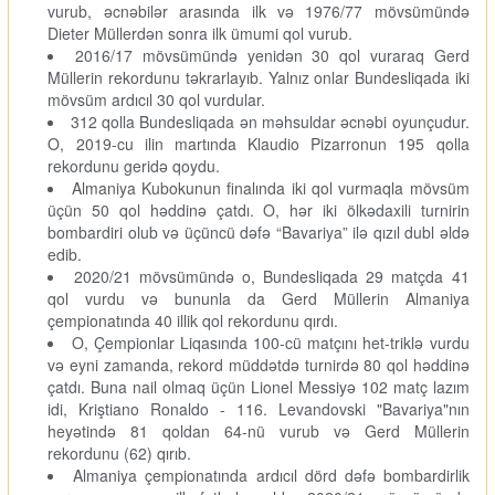
vurub, əcnəbilər arasında ilk və 1976/77 mövsümündə
Dieter Müllerdən sonra ilk ümumi qol vurub.
2016/17 mövsümündə yenidən 30 qol vuraraq Gerd
Müllerin rekordunu təkrarlayıb. Yalnız onlar Bundesliqada iki
mövsüm ardıcıl 30 qol vurdular.
312 qolla Bundesliqada ən məhsuldar əcnəbi oyunçudur.
O, 2019-cu ilin martında Klaudio Pizarronun 195 qolla
rekordunu geridə qoydu.
Almaniya Kubokunun finalında iki qol vurmaqla mövsüm
üçün 50 qol həddinə çatdı. O, hər iki ölkədaxili turnirin
bombardiri olub və üçüncü dəfə “Bavariya” ilə qızıl dubl əldə
edib.
2020/21 mövsümündə o, Bundesliqada 29 matçda 41
qol vurdu və bununla da Gerd Müllerin Almaniya
çempionatında 40 illik qol rekordunu qırdı.
O, Çempionlar Liqasında 100-cü matçını het-triklə vurdu
və eyni zamanda, rekord müddətdə turnirdə 80 qol həddinə
çatdı. Buna nail olmaq üçün Lionel Messiyə 102 matç lazım
idi, Kriştiano Ronaldo - 116. Levandovski "Bavariya"nın
heyətində 81 qoldan 64-nü vurub və Gerd Müllerin
rekordunu (62) qırıb.
Almaniya çempionatında ardıcıl dörd dəfə bombardirlik