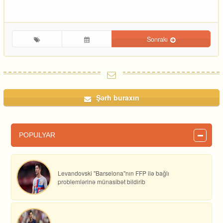
Sonrakı
Şərh buraxın
POPULYAR
Levandovski "Barselona"nın FFP ilə bağlı
problemlərinə münasibət bildirib