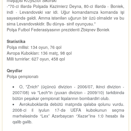
məşqçisi Krzysztof Sikorski
-"70-ci illərdə Polşada Kazimierz Deyna, 80-ci illərdə - Boniek,
indi - Levandovski var idi. Uğur komandamıza komanda işi
sayəsində gəldi. Amma istənilən uğurun bir üzü olmalıdır və bu
sima Levandovskidir. Bu dünya- sinif oyunçusu."
Polşa Futbol Federasiyasının prezidenti Zbiqnev Boniek
Statistika
Polşa millisi: 134 oyun, 76 qol
Avropa Kubokları: 136 matç, 98 qol
Milli turnirlər: 627 oyun, 458 qol
Qeydlər
Polşa çempionatı
O, "Znich" (üçüncü divizion - 2006/07, ikinci divizion -
2007/08) və "Lech"in (yuxarı divizion - 2009/10) tərkibində
bütün peşəkar çempionat liqalarının bombardiri olub.
Avrokuboklarda debütü matçında qələbə qolunu vurdu.
2008-ci il iyulun 17-də UEFA kubokunun seçmə
mərhələsində “Lex” Azərbaycan “Xəzər”inə 1:0 hesabı ilə
qalib gəlib.