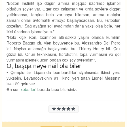
"Bəzən instinkt işə düşür, amma məşqdə üzərində işləməli
olduğun şeylər var. Əgər çox çalışırsan və xırda şeylərə diqqət
yetirirsənsə, fərqinə belə varmaya bilərsən, amma matçlar
zamanı onları avtomatik etməyə başlayacaqsan. Bu, Futbolun
gözəlliyi." Sağ ayağım sol ayağımdan daha yaxşı olsa belə, hər
ikisi üzərində işləməliyəm."
"Hələ kiçik ikən, təxminən altı-səkkiz yaşım olanda kumirim
Roberto Baggio idi. Mən böyüyəndə bu, Alessandro Del Piero
idi. Nəyisə anlamağa başlayanda bu, Thierry Henry idi. Çox
gözəl idi. Onun texnikasını, hərəkətini, topa vurmasını və qol
vurmasını izləmək üçün ondan çox şey öyrəndim”.
O, başqa nəyə nail ola bilər
• Çempionlar Liqasında bombardirlər siyahısında ikinci yerə
yüksəlin. Levandovskinin 91, ikinci yeri tutan Lionel Messinin
isə 129 qolu var.
Ən son
xəbərləri
burada tapa bilərsiniz.