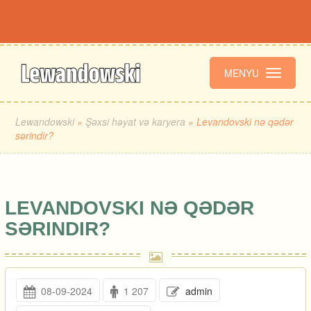
MENYU
Lewandowski
»
Şəxsi həyat və karyera
» Levandovski nə qədər
sərindir?
LEVANDOVSKI NƏ QƏDƏR
SƏRINDIR?
08-09-2024
1 207
admin