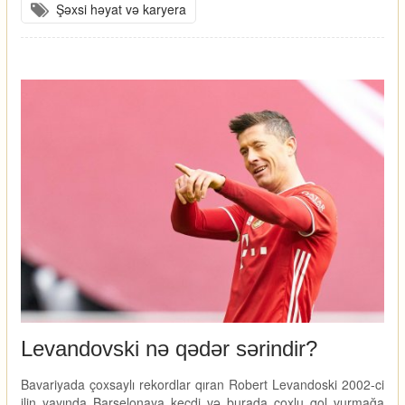
Şəxsi həyat və karyera
Levandovski nə qədər sərindir?
Bavariyada çoxsaylı rekordlar qıran Robert Levandoski 2002-ci
ilin yayında Barselonaya keçdi və burada çoxlu qol vurmağa