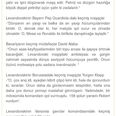
yatır və işini düşünərək məşq edir. Pəhriz və düzgün hazırlığa
böyük diqqət yetirdiyi üçün çətin ki zədələnir."
Levandovskinin Bayern Pep Guardiola-dakı keçmiş məşqçisi
-"Dünyanın ən yaxşı və bəlkə də ən yaxşı hücumçularından
biridir. O, demək olar ki, hər matçda qol vurur və zirvədə
olmalıdır. O, Messi və Ronaldo ilə birlikdə danışılmağa layiqdir."
Bavariyanın keçmiş müdafiəçisi David Alaba
-"Onun əsas keyfiyyətlərindən biri topu arxası ilə qapıya örtmək
bacarığıdır. Levandovski məşqdəki ambisiyası və gərgin
zəhməti sayəsində dünya səviyyəli hücumçuya çevrilib. Onun
özünü motivasiya yolu sadəcə inanılmazdır. "
Levandovskinin Borussiadakı keçmiş məşqçisi Yurgen Klopp
-"O, çox arıq idi, ayaqları kibrit çöpü kimi idi, hələ də qorxurdum
ki, sınarlar. Onun daha da güclənməsini istəyirdim, hətta ona
daha çox donuz yeməyi məsləhət görmüşəm. Yadımdadır, bir
mövsümdə komandam qol vurmuşdu. 158 qolun yarısını Robert
vurdum”.
Levandovskinin Varsovia gənclər komandasındakı keçmiş