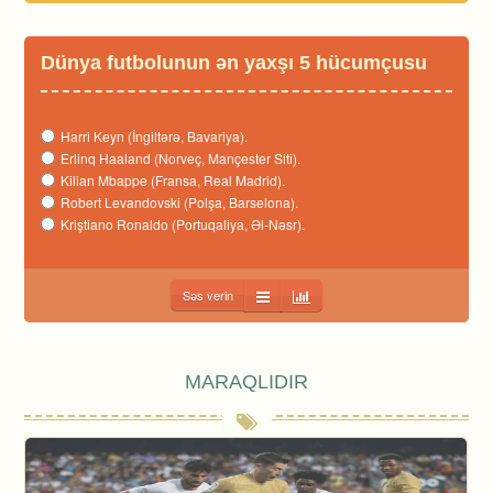
Dünya futbolunun ən yaxşı 5 hücumçusu
Harri Keyn (İngiltərə, Bavariya).
Erlinq Haaland (Norveç, Mançester Siti).
Kilian Mbappe (Fransa, Real Madrid).
Robert Levandovski (Polşa, Barselona).
Kriştiano Ronaldo (Portuqaliya, Əl-Nəsr).
Səs verin
MARAQLIDIR