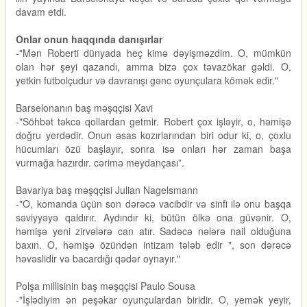
davam etdi.
Onlar onun haqqında danışırlar
-"Mən Roberti dünyada heç kimə dəyişməzdim. O, mümkün
olan hər şeyi qazandı, amma bizə çox təvazökar gəldi. O,
yetkin futbolçudur və davranışı gənc oyunçulara kömək edir."
Barselonanın baş məşqçisi Xavi
-"Söhbət təkcə qollardan getmir. Robert çox işləyir, o, həmişə
doğru yerdədir. Onun əsas kozırlarından biri odur ki, o, çoxlu
hücumları özü başlayır, sonra isə onları hər zaman başa
vurmağa hazırdır. cərimə meydançası”.
Bavariya baş məşqçisi Julian Nagelsmann
-"O, komanda üçün son dərəcə vacibdir və sinfi ilə onu başqa
səviyyəyə qaldırır. Aydındır ki, bütün ölkə ona güvənir. O,
həmişə yeni zirvələrə can atır. Sadəcə nələrə nail olduğuna
baxın. O, həmişə özündən intizam tələb edir ", son dərəcə
həvəslidir və bacardığı qədər oynayır."
Polşa millisinin baş məşqçisi Paulo Sousa
-"İşlədiyim ən peşəkar oyunçulardan biridir. O, yemək yeyir,