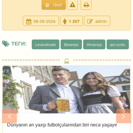
Qayıt
08-09-2024
1 207
admin
ТЕГИ:
Levandovski
Bavariya
Almaniya
qol vurdu
ünyanın ən yaxşı futbolçularından biri necə yaşayır