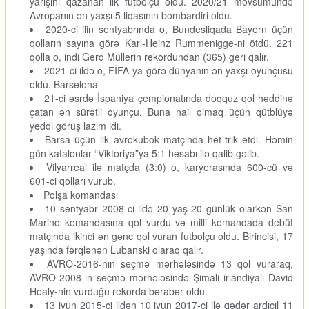
yarışını qazanan ilk futbolçu oldu. 2020/21 mövsümündə
Avropanın ən yaxşı 5 liqasının bombardiri oldu.
2020-ci ilin sentyabrında o, Bundesliqada Bayern üçün
qolların sayına görə Karl-Heinz Rummenigge-ni ötdü. 221
qolla o, indi Gerd Müllerin rekordundan (365) geri qalır.
2021-ci ildə o, FİFA-ya görə dünyanın ən yaxşı oyunçusu
oldu. Barselona
21-ci əsrdə İspaniya çempionatında doqquz qol həddinə
çatan ən sürətli oyunçu. Buna nail olmaq üçün qütblüyə
yeddi görüş lazım idi.
Barsa üçün ilk avrokubok matçında het-trik etdi. Həmin
gün katalonlar “Viktoriya”ya 5:1 hesabı ilə qalib gəlib.
Vilyarreal ilə matçda (3:0) o, karyerasında 600-cü və
601-ci qolları vurub.
Polşa komandası
10 sentyabr 2008-ci ildə 20 yaş 20 günlük olarkən San
Marino komandasına qol vurdu və milli komandada debüt
matçında ikinci ən gənc qol vuran futbolçu oldu. Birincisi, 17
yaşında fərqlənən Lubanski olaraq qalır.
AVRO-2016-nın seçmə mərhələsində 13 qol vuraraq,
AVRO-2008-in seçmə mərhələsində Şimali irlandiyalı David
Healy-nin vurduğu rekorda bərabər oldu.
13 iyun 2015-ci ildən 10 iyun 2017-ci ilə qədər ardıcıl 11