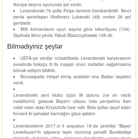
Avropa seçmə oyununda qol vurdu.
Levandovski 76 qolla Polşa tarixinin bombardiridir. İkinci
yerdə qərarlaşan Vlodimerz Lubanski (48) ondan 26 qol
geridədir.
Milli komandanın oyun sayına görə rekordçusu (134).
Siyahıda ikinci yerdə Yakub Blaszczykowski 108-dir.
Bilmədiyiniz şeylər
UEFA-ya verdiyi müsahibədə Levandovski karyerasının
əvvəlində boksçu iti ilə məşqin onun zədədən sağalmasına
kömək etdiyini bildirib.
Borussiyada inkişaf etmiş əzələləri ona Bədən ləqəbini
verdi.
Levandovski yeni klubu üçün ilk qolunu (və ən vacib
hədəflərini) gələcək Bayern ulduzu hələ yeniyetmə ikən
vəfat edən atası Krzysztofa həsr edir. Belə qolları qeyd edən
forvard iki şəhadət barmağını göyə qaldırır.
Levandovskinin 2017-ci il avqustun 18-də çevirdiyi "Bayer
Leverkuzen"in qapısına təyin olunmuş penalti Bundesliqa