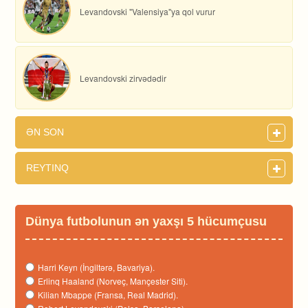
Levandovski "Valensiya"ya qol vurur
Levandovski zirvədədir
ƏN SON
REYTINQ
Dünya futbolunun ən yaxşı 5 hücumçusu
Harri Keyn (İngiltərə, Bavariya).
Erlinq Haaland (Norveç, Mançester Siti).
Kilian Mbappe (Fransa, Real Madrid).