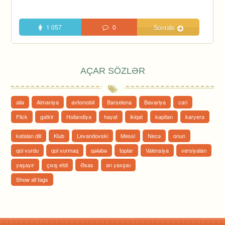
1 057
0
Sonrakı
AÇAR SÖZLƏR
ailə
Almaniya
avtomobil
Barselona
Bavariya
cari
Flick
gətirir
Hollandiya
həyat
ikiqat
kapitan
karyera
katalan dili
Klub
Levandovski
Messi
Necə
onun
qol vurdu
qol vurmaq
qələbə
toplar
Valensiya
versiyaları
yaşayır
çıxış etdi
Əsas
ən yaxşısı
Show all tags