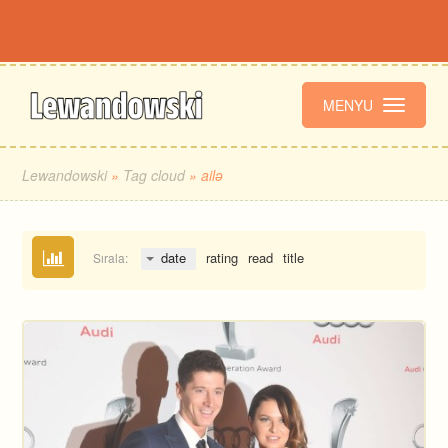
MENYU
Lewandowski
»
Tag cloud
» ailə
date
rating
read
title
Sırala: